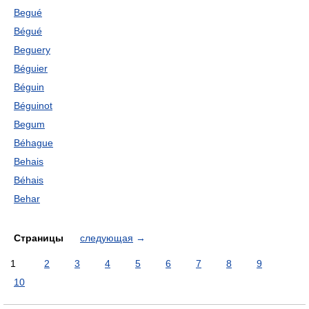
Begué
Bégué
Beguery
Béguier
Béguin
Béguinot
Begum
Béhague
Behais
Béhais
Behar
Страницы
следующая
→
1
2
3
4
5
6
7
8
9
10