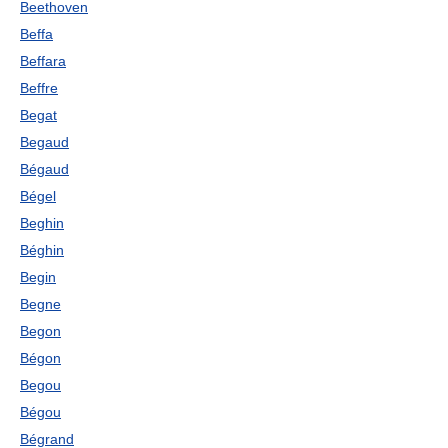
Beethoven
Beffa
Beffara
Beffre
Begat
Begaud
Bégaud
Bégel
Beghin
Béghin
Begin
Begne
Begon
Bégon
Begou
Bégou
Bégrand